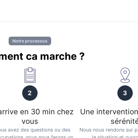
Notre processus
ent ca marche ?
2
3
arrive en 30 min chez
Une intervention
vous
sérénit
ous avez des questions ou des
Nous nous rendons sur p
cupations, nous nous ferons un
la situation et ouvr