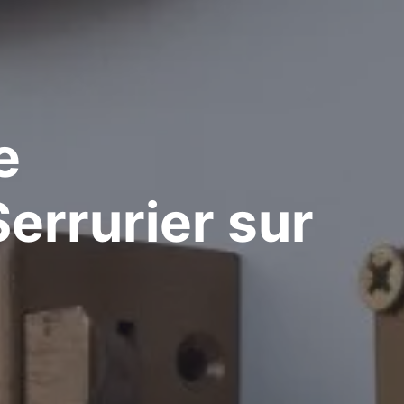
e
errurier
sur