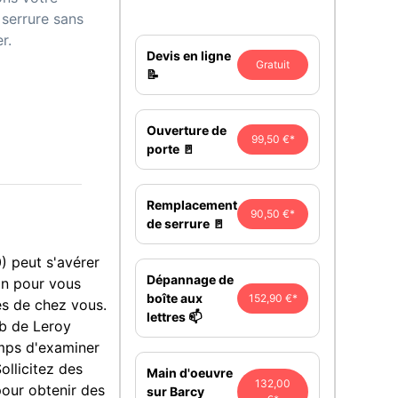
serrure sans
r.
Devis en ligne
Gratuit
📝
Ouverture de
99,50 €*
porte 🚪
Remplacement
90,50 €*
de serrure 🚪
) peut s'avérer
Dépannage de
ion pour vous
boîte aux
152,90 €*
ès de chez vous.
lettres 📫
eb de Leroy
emps d'examiner
ollicitez des
Main d'oeuvre
132,00
pour obtenir des
sur Barcy