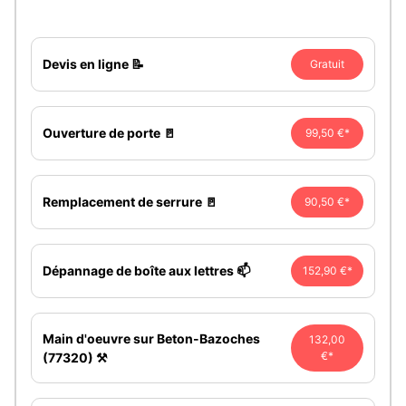
Devis en ligne 📝
Gratuit
Ouverture de porte 🚪
99,50 €*
Remplacement de serrure 🚪
90,50 €*
Dépannage de boîte aux lettres 📫
152,90 €*
Main d'oeuvre sur Beton-Bazoches
132,00
€*
(77320) ⚒️