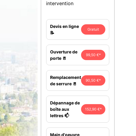
intervention
Devis en ligne
Gratuit
📝
Ouverture de
99,50 €*
porte 🚪
Remplacement
90,50 €*
de serrure 🚪
Dépannage de
boîte aux
152,90 €*
lettres 📫
Main d'oeuvre