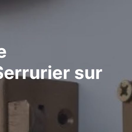
e
errurier
sur