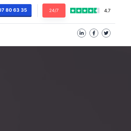
07 80 63 35
24/7
4.7