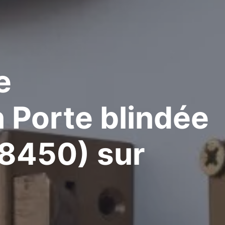
e
n Porte blindée
78450)
sur