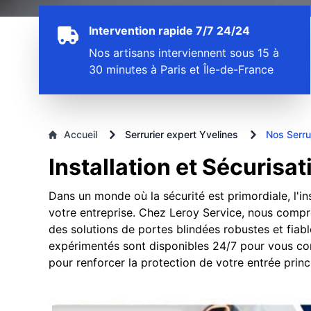
Intervention rapide 7/7 24/24
Nos artisans interviennent sous 15 à
30 minutes à Paris et Île-de-France
Accueil
Serrurier expert Yvelines
Nos Serrur
Installation et Sécurisa
Dans un monde où la sécurité est primordiale, l'i
votre entreprise. Chez Leroy Service, nous compr
des solutions de portes blindées robustes et fiabl
expérimentés sont disponibles 24/7 pour vous conse
pour renforcer la protection de votre entrée princi