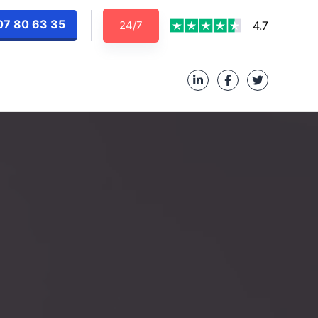
07 80 63 35
24/7
4.7