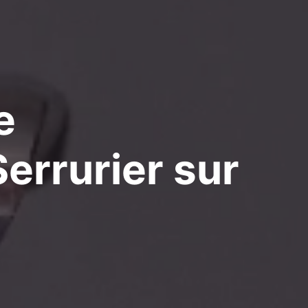
e
errurier
sur