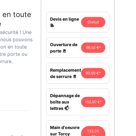
 en toute
Devis en ligne
é
Gratuit
📝
sécurité ! Une
, nous pouvons
Ouverture de
ion en toute
99,50 €*
porte 🚪
tre porte ou
rrure.
Remplacement
90,50 €*
de serrure 🚪
Dépannage de
boîte aux
152,90 €*
lettres 📫
Main d'oeuvre
132,00
sur Torcy