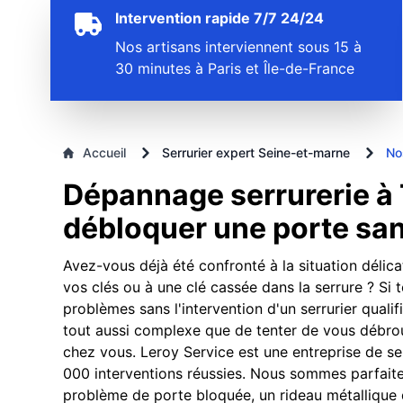
Intervention rapide 7/7 24/24
Nos artisans interviennent sous 15 à
30 minutes à Paris et Île-de-France
Accueil
Serrurier expert Seine-et-marne
No
Dépannage serrurerie à 
débloquer une porte s
Avez-vous déjà été confronté à la situation délica
vos clés ou à une clé cassée dans la serrure ? Si 
problèmes sans l'intervention d'un serrurier qualif
tout aussi complexe que de tenter de vous débroui
chez vous. Leroy Service est une entreprise de se
000 interventions réussies. Nous sommes parfaite
problème de porte bloquée, un rideau métallique dé