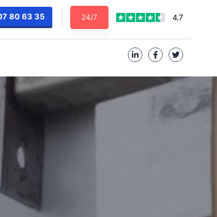
07 80 63 35
24/7
4.7