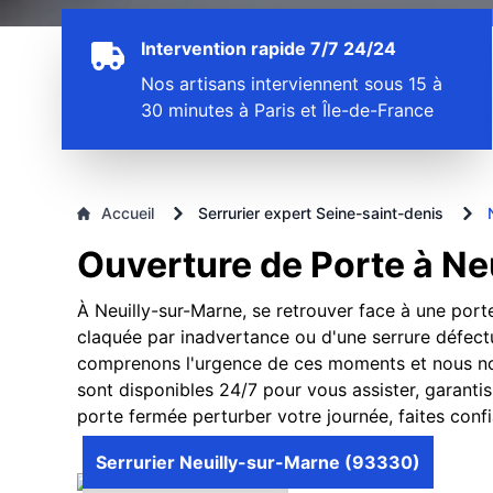
Intervention rapide 7/7 24/24
Nos artisans interviennent sous 15 à
30 minutes à Paris et Île-de-France
Accueil
Serrurier expert Seine-saint-denis
Ouverture de Porte à Neu
À Neuilly-sur-Marne, se retrouver face à une porte
claquée par inadvertance ou d'une serrure défectu
comprenons l'urgence de ces moments et nous nous
sont disponibles 24/7 pour vous assister, garanti
porte fermée perturber votre journée, faites conf
Serrurier Neuilly-sur-Marne (93330)