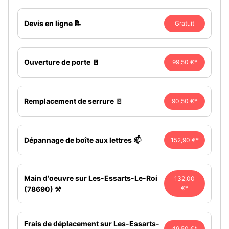
Devis en ligne 📝
Gratuit
Ouverture de porte 🚪
99,50 €*
Remplacement de serrure 🚪
90,50 €*
Dépannage de boîte aux lettres 📫
152,90 €*
Main d'oeuvre sur Les-Essarts-Le-Roi
132,00
€*
(78690) ⚒️
Frais de déplacement sur Les-Essarts-
49,50 €*