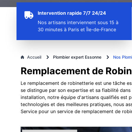
Intervention rapide 7/7 24/24
Nos artisans interviennent sous 15 à
30 minutes à Paris et Île-de-France
Accueil
Plombier expert Essonne
Nos Plomb
Remplacement de Robinett
Le remplacement de robinetterie est une tâche ess
se distingue par son expertise et sa fiabilité d
installation, notre équipe d'artisans qualifiés es
technologies et des meilleures pratiques, nous as
Service pour un service de remplacement de robine