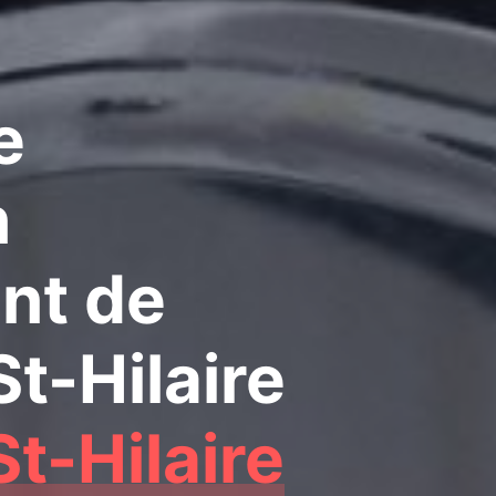
e
n
nt de
St-Hilaire
St-Hilaire