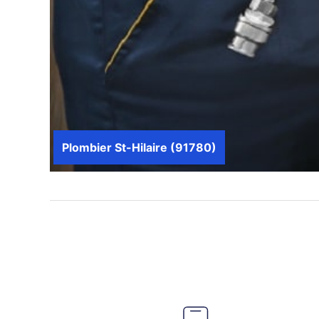
Plombier St-Hilaire (91780)