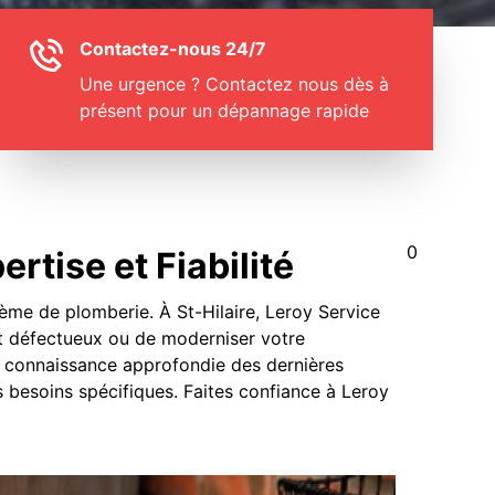
Contactez-nous 24/7
Une urgence ? Contactez nous dès à
présent pour un dépannage rapide
0
rtise et Fiabilité
ème de plomberie. À St-Hilaire, Leroy Service
et défectueux ou de moderniser votre
tre connaissance approfondie des dernières
s besoins spécifiques. Faites confiance à Leroy