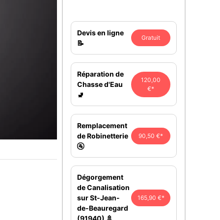
Devis en ligne
Gratuit
📝
Réparation de
120,00
Chasse d'Eau
€*
🚽
Remplacement
de Robinetterie
90,50 €*
🚰
Dégorgement
de Canalisation
sur St-Jean-
165,90 €*
de-Beauregard
(91940) 🚿