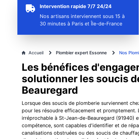
Intervention rapide 7/7 24/24
Nos artisans interviennent sous 15 à
30 minutes à Paris et Île-de-France
Accueil
Plombier expert Essonne
Nos Plom
Les bénéfices d'engager
solutionner les soucis 
Beauregard
Lorsque des soucis de plomberie surviennent chez vo
pour les résoudre efficacement et promptement. Le
irréprochable à St-Jean-de-Beauregard (91940) et 
compétence, sont capables d'identifier et de répa
canalisations obstruées ou des soucis de chauffag