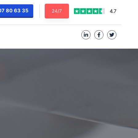
07 80 63 35
24/7
4.7