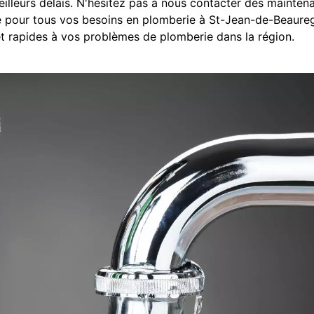
eilleurs délais. N'hésitez pas à nous contacter dès mainten
e pour tous vos besoins en plomberie à St-Jean-de-Beaureg
et rapides à vos problèmes de plomberie dans la région.