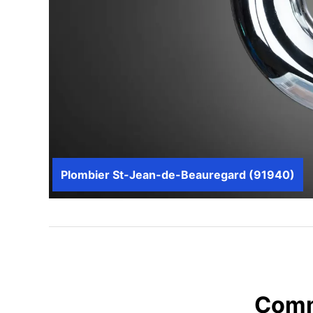
Plombier St-Jean-de-Beauregard (91940)
Comm