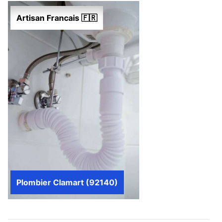
Artisan Francais 🇫🇷
Plombier Clamart (92140)