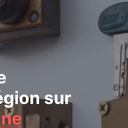
e
égion
sur
ine