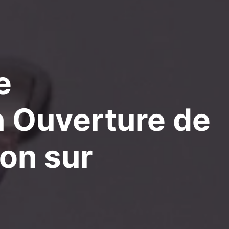
e
n Ouverture de
non
sur