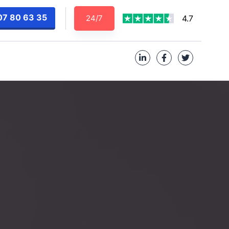
07 80 63 35
24/7
4.7