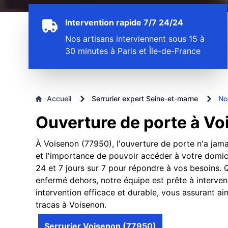
Intervention rapide 7/7 24/24
Nos artisans interviennent sous 15 à
30 minutes à Paris et Île-de-France
Accueil
Serrurier expert Seine-et-marne
No
Ouverture de porte à Vo
À Voisenon (77950), l'ouverture de porte n'a jama
et l'importance de pouvoir accéder à votre domici
24 et 7 jours sur 7 pour répondre à vos besoins
enfermé dehors, notre équipe est prête à interveni
intervention efficace et durable, vous assurant ai
tracas à Voisenon.
Serrurier Voisenon (77950)