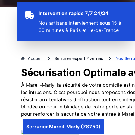
Intervention rapide 7/7 24/24
Nos artisans interviennent sous 15 à
30 minutes à Paris et Île-de-France
Accueil
Serrurier expert Yvelines
Nos Serru
Sécurisation Optimale a
À Mareil-Marly, la sécurité de votre domicile est
les intrusions. C'est pourquoi nous proposons des
résister aux tentatives d'effraction tout en s'in
blindée ou pour le blindage de votre porte existan
pour renforcer la sécurité de votre entrée à Marei
Serrurier Mareil-Marly (78750)