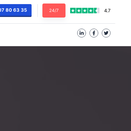
07 80 63 35
24/7
4.7