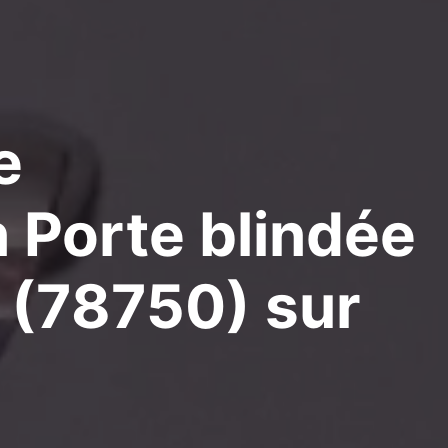
e
n Porte blindée
 (78750)
sur