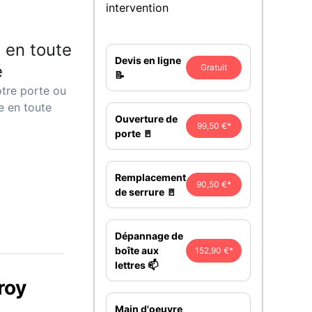
intervention
 en toute
Devis en ligne
é
Gratuit
📝
tre porte ou
e en toute
Ouverture de
99,50 €*
porte 🚪
Remplacement
90,50 €*
de serrure 🚪
Dépannage de
boîte aux
152,90 €*
lettres 📫
roy
Main d'oeuvre