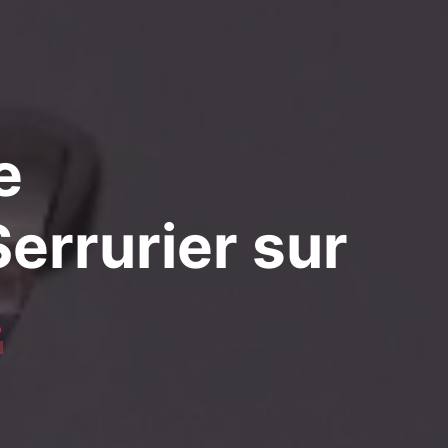
e
errurier
sur
s