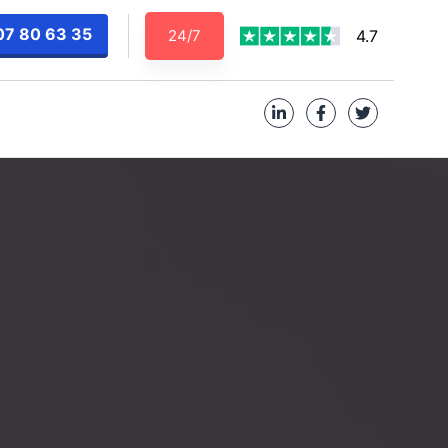
07 80 63 35
24/7
4.7