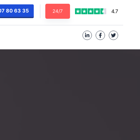
07 80 63 35
24/7
4.7