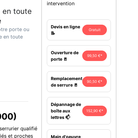
intervention
 en toute
é
Devis en ligne
tre porte ou
Gratuit
📝
e en toute
Ouverture de
99,50 €*
porte 🚪
Remplacement
90,50 €*
de serrure 🚪
Dépannage de
boîte aux
152,90 €*
000)
lettres 📫
errurier qualifié
fiés et proches
Main d'oeuvre