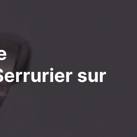
e
errurier
sur