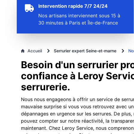
Intervention rapide 7/7 24/24
Nos artisans interviennent sous 15 à
30 minutes à Paris et Île-de-France
Accueil
Serrurier expert Seine-et-marne
No
Besoin d'un serrurier pr
confiance à Leroy Servi
serrurerie.
Nous nous engageons à offrir un service de serruri
mauvaise surprise si vous vous retrouvez avec un
dépannages en urgence sur les serrures. De plus,
pouvez compter sur notre réactivité, la transpare
maintenant. Chez Leroy Service, nous comprenons à