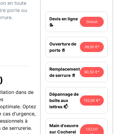
ion en toute
tre porte ou
rrure.
Devis en ligne
Gratuit
📝
Ouverture de
99,50 €*
porte 🚪
Remplacement
90,50 €*
de serrure 🚪
)
allation dans de
Dépannage de
es
boîte aux
152,90 €*
 optimale. Optez
lettres 📫
n cas d'urgence,
fessionnels à
Main d'oeuvre
 de serrurerie.
132,00
sur Cocherel