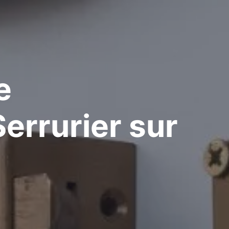
e
errurier
sur