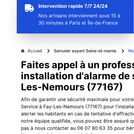
Intervention rapide 7/7 24/24
Nos artisans interviennent sous 15 à
30 minutes à Paris et Île-de-France
Accueil
Serrurier expert Seine-et-marne
No
Faites appel à un profes
installation d'alarme de 
Les-Nemours (77167)
Afin de garantir une sécurité maximale pour votre 
Service à Fay-Les-Nemours (77167) pour l'installa
alerter les habitants en cas de tentative d'effracti
notre équipe qualifiée, vous pouvez être assuré q
pas à nous contacter au 06 07 80 63 35 pour béné