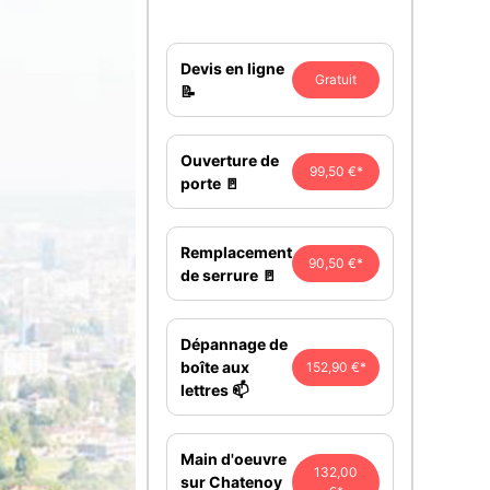
Devis en ligne
Gratuit
📝
Ouverture de
99,50 €*
porte 🚪
Remplacement
90,50 €*
de serrure 🚪
Dépannage de
boîte aux
152,90 €*
lettres 📫
Main d'oeuvre
132,00
sur Chatenoy