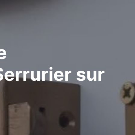
e
errurier
sur