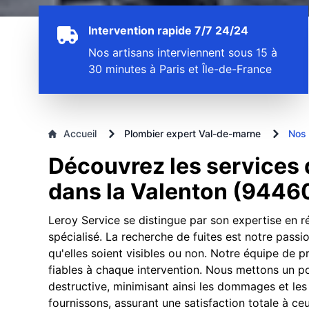
Intervention rapide 7/7 24/24
Nos artisans interviennent sous 15 à
30 minutes à Paris et Île-de-France
Accueil
Plombier expert Val-de-marne
Nos 
Découvrez les services d
dans la Valenton (9446
Leroy Service se distingue par son expertise en ré
spécialisé. La recherche de fuites est notre passi
qu'elles soient visibles ou non. Notre équipe de p
fiables à chaque intervention. Nous mettons un poi
destructive, minimisant ainsi les dommages et les
fournissons, assurant une satisfaction totale à ceu