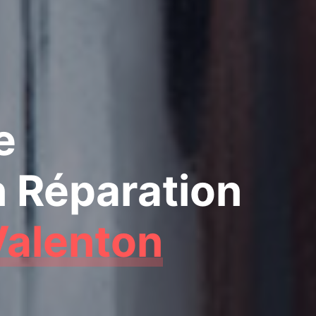
e
n Réparation
Valenton