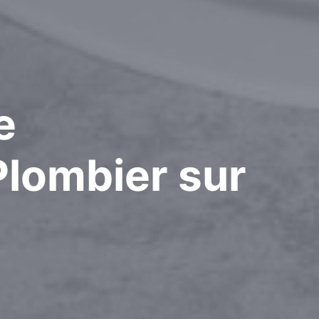
e
Plombier
sur