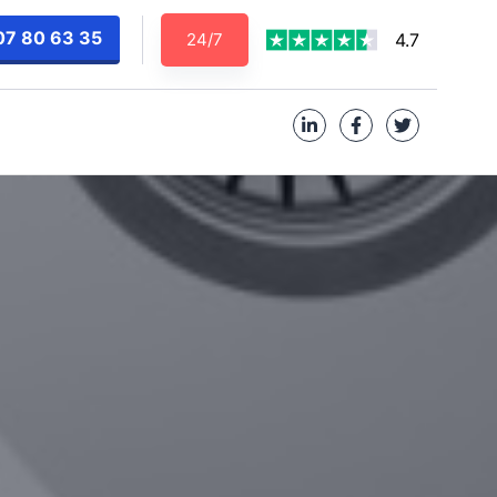
07 80 63 35
24/7
4.7