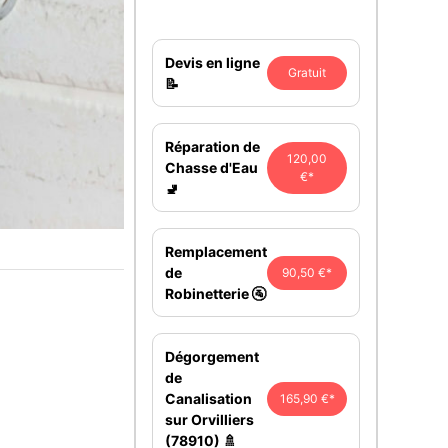
Devis en ligne
Gratuit
📝
Réparation de
120,00
Chasse d'Eau
€*
🚽
Remplacement
de
90,50 €*
Robinetterie 🚰
Dégorgement
de
Canalisation
165,90 €*
sur Orvilliers
(78910) 🚿