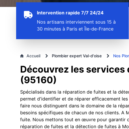
Intervention rapide 7/7 24/24
Nos artisans interviennent sous 15 à
30 minutes à Paris et Île-de-France
Accueil
Plombier expert Val-d'oise
Nos Plo
Découvrez les services 
(95160)
Spécialisés dans la réparation de fuites et la dét
permet d'identifier et de réparer efficacement les 
faire nous distinguent dans le domaine de la répa
besoins spécifiques de chacun de nos clients. A 
fuite. Nous mettons tout en œuvre pour garantir d
réparation de fuites et la détection de fuites à 