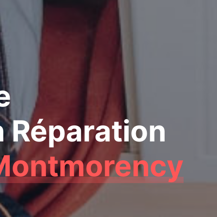
e
n Réparation
Montmorency