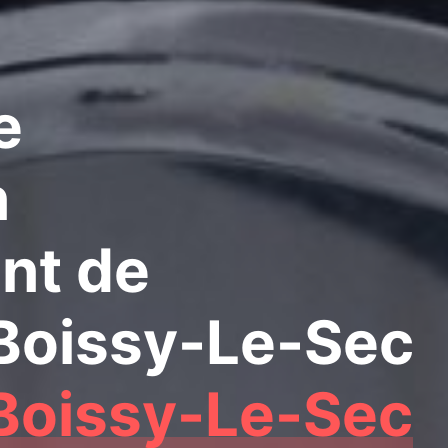
e
n
nt de
 Boissy-Le-Sec
Boissy-Le-Sec