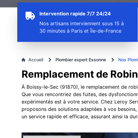
Intervention rapide 7/7 24/24
Nos artisans interviennent sous 15 à
30 minutes à Paris et Île-de-France
Accueil
Plombier expert Essonne
Nos Plom
Remplacement de Robine
À Boissy-le-Sec (91870), le remplacement de robi
Que vous rencontriez des fuites, des dysfonction
expérimentés est à votre service. Chez Leroy Serv
proposons des solutions adaptées à vos besoins, e
un service rapide et efficace, assurant ainsi la d