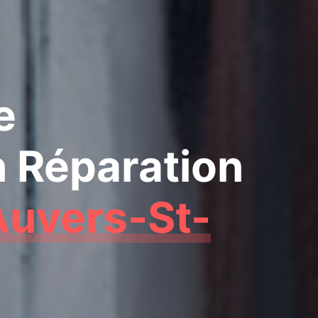
e
n Réparation
Auvers-St-